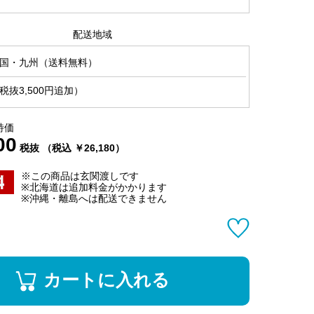
配送地域
国・九州（送料無料）
抜3,500円追加）
特価
00
税抜 （税込 ￥26,180）
※この商品は玄関渡しです
※北海道は追加料金がかかります
※沖縄・離島へは配送できません
カートに入れる