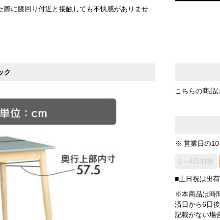
た際に膝回り付近と接触しても不快感がありませ
ック
こちらの商品
※ 営業日の1
2～4日前後
■土日祝は出
※本商品は時
済日から6日
記載がない場