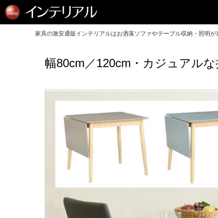
家具の激安通販インテリアルはお洒落ソファやテーブル収納・照明が送
幅80cm／120cm・カジュア