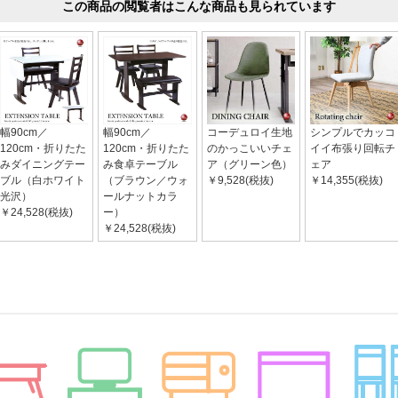
この商品の閲覧者はこんな商品も見られています
幅90cm／
幅90cm／
コーデュロイ生地
シンプルでカッコ
120cm・折りたた
120cm・折りたた
のかっこいいチェ
イイ布張り回転チ
みダイニングテー
み食卓テーブル
ア（グリーン色）
ェア
ブル（白ホワイト
（ブラウン／ウォ
￥9,528(税抜)
￥14,355(税抜)
光沢）
ールナットカラ
￥24,528(税抜)
ー）
￥24,528(税抜)