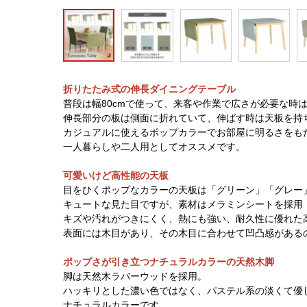
折りたたみ式の伸長ダイニングテーブル
普段は幅80cmで使って、来客や作業で広さが必要な時は
伸長部分の板は側面に折れていて、伸ばす時は天板を持
カジュアルに使えるポップカラーでお部屋に明るさをも
一人暮らしや二人用としてオススメです。
可愛いけど高性能の天板
目をひくポップなカラーの天板は「グリーン」「グレー
キュートな見た目ですが、素材はメラミンシートを採用
キズや汚れがつきにくく、熱にも強い、耐久性に優れた
表面には木目があり、その木目に合わせて凹凸感がある
ポップさが引き立つナチュラルカラーの天然木脚
脚は天然木ラバーウッドを採用。
ハッキリとした濃い色ではなく、パステル系の淡くて優
ナチュラルカラーです。