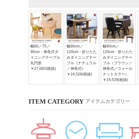
幅60／75／
幅90cm／
幅90cm／
90cm・伸長式ダ
120cm・折りたた
120cm・折りたた
イニングテーブル
みダイニングテー
みダイニングテー
丸円形
ブル（ナチュラル
ブル（ブラウン／
￥27,082(税抜)
／伸長式）
伸長式／ウォール
￥24,528(税抜)
ナットカラー）
￥24,528(税抜)
アイテムカテゴリー