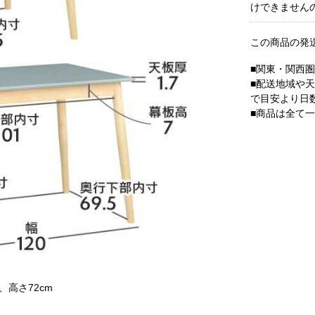
けできません
この商品の発
■関東・関西
■配送地域や
で目安より日
■商品は全て
m、高さ72cm