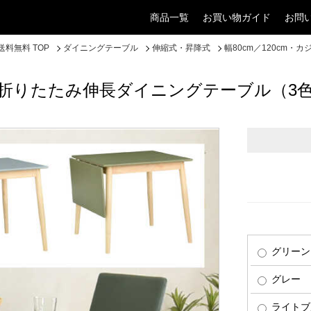
商品一覧
お買い物ガイド
お問
料無料 TOP
ダイニングテーブル
伸縮式・昇降式
幅80cm／120cm
ルな折りたたみ伸長ダイニングテーブル（3
グリーン
グレー
ライトブ