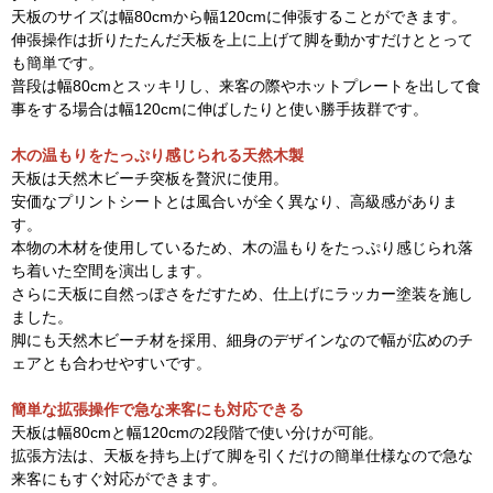
天板のサイズは幅80cmから幅120cmに伸張することができます。
伸張操作は折りたたんだ天板を上に上げて脚を動かすだけととって
も簡単です。
普段は幅80cmとスッキリし、来客の際やホットプレートを出して食
事をする場合は幅120cmに伸ばしたりと使い勝手抜群です。
木の温もりをたっぷり感じられる天然木製
天板は天然木ビーチ突板を贅沢に使用。
安価なプリントシートとは風合いが全く異なり、高級感がありま
す。
本物の木材を使用しているため、木の温もりをたっぷり感じられ落
ち着いた空間を演出します。
さらに天板に自然っぽさをだすため、仕上げにラッカー塗装を施し
ました。
脚にも天然木ビーチ材を採用、細身のデザインなので幅が広めのチ
ェアとも合わせやすいです。
簡単な拡張操作で急な来客にも対応できる
天板は幅80cmと幅120cmの2段階で使い分けが可能。
拡張方法は、天板を持ち上げて脚を引くだけの簡単仕様なので急な
来客にもすぐ対応ができます。