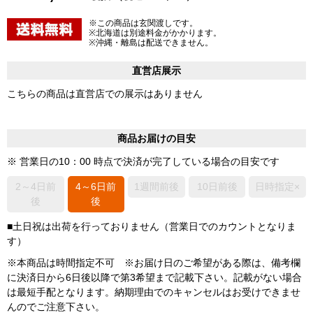
※この商品は玄関渡しです。
※北海道は別途料金がかかります。
※沖縄・離島は配送できません。
直営店展示
こちらの商品は直営店での展示はありません
商品お届けの目安
※ 営業日の10：00 時点で決済が完了している場合の目安です
2～4日前
4～6日前
1週間前後
10日前後
日時指定×
後
後
■土日祝は出荷を行っておりません（営業日でのカウントとなりま
す）
※本商品は時間指定不可 ※お届け日のご希望がある際は、備考欄
に決済日から6日後以降で第3希望まで記載下さい。記載がない場合
は最短手配となります。納期理由でのキャンセルはお受けできませ
んのでご注意下さい。