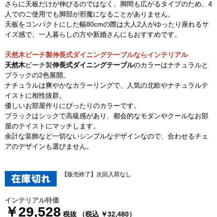
さらに天板だけが伸びるのではなく、脚間も広がるタイプのため、4
人でのご使用でも脚部が邪魔になることがありません。
天板をコンパクトにした幅80cmの際は大人2人がゆったり座れるサ
イズ感で、一人暮らしの方や新婚さんにもおすすめです。
天然木ビーチ製伸長式ダイニングテーブルならインテリアル
天然木
ビーチ製
伸長式ダイニングテーブル
のカラーはナチュラルと
ブラックの2色展開。
ナチュラルは爽やかなカラーリングで、人気の北欧やナチュラルテ
イストに相性抜群。
優しいお部屋作りにぴったりのカラーです。
ブラックはシックで高級感があり、都会的なモダンやクールなお部
屋のテイストにマッチします。
余計な装飾など一切ないシンプルなデザインなので、合わせるチェ
アのデザインも選びません。
【販売終了】次回入荷なし
インテリアル特価
￥29,528
税抜 （税込 ￥32,480）