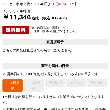
メーカー参考上代：23,540円より
【47%OFF!!】
インテリアル特価
￥11,346
税抜 （税込 ￥12,480）
※この商品は玄関渡しです。
※沖縄・離島へは配送できません。
直営店展示
こちらの商品は直営店での展示はありません
商品お届けの目安
※ 営業日の10：00 時点で決済が完了している場合の目安です
2～4日前
4～6日前
1週間前後
10日前後
日時指定×
後
後
■土日祝は出荷を行っておりません（営業日でのカウントとなりま
す）
※本商品は時間指定不可 ※お届け日のご希望がある際は、備考欄