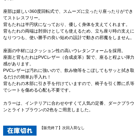
座部は嬉しい360度回転式で、スムーズに立ったり座ったりができ
てストレスフリー。
背もたれは半円状になっており、優しく身体を支えてくれます。
背もたれの両端は肘掛けとしても使えるため、立ち座り時の支えに
なりつつも、使い勝手の良い短めの設計で動きの邪魔をしません。
座面の中材にはクッション性の高いウレタンフォームを採用。
座面と背もたれはPVCレザー（合成皮革）製で、座ると程よい弾力
感があります。
PVCレザーは汚れに強いので、飲み物等をこぼしてもサッと拭き取
るだけの簡単お手入れ！
背もたれの木部に引き手を付けていますので、椅子を引く際に爪等
でシートを傷める心配も不要です。
カラーは、インテリアに合わせやすくて人気の定番、ダークブラウ
ンとライトブラウンの2色をご用意しました。
【販売終了】次回入荷なし