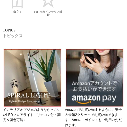
傘立て
おしゃれインテリア雑
貨
トピックス
インテリアオブジェのようなかっこい
Amazonでお買い物するように、安全
いLEDフロアライト（リモコン付・調
＆最短2クリックでお買い物できま
光＆調色可能）
す。Amazonポイントもご利用いただ
けます。