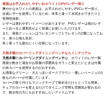
座面はお手入れがしやすい白ホワイトのPVCレザー張り
爽やかなホワイトの座面は、お手入れがしやすいPVCレザー張り。
合成レザーを使用しているため、本革と違って水拭きができたりと
実用性抜群。
レザーは蒸れやすいイメージがありますが、PVCレザーは他のレザ
ーと比べると通気性がよく快適にお使いいただけます。
また、座面クッションはウレタンチップとウレタンの2層になってお
り、座り心地も良好。
長く座っても疲れにくい仕様になっています。
天然木製のカバーリングダイニングベンチならインテリアル
天然木製
の
カバーリングダイニングベンチ
は、ホワイトのレザー製
座面が飽きた場合やお部屋の雰囲気をガラッと変えたいときは付属
の布カバーを使用するのがおすすめ。
お洒落なグリーン・大人っぽいダークブラウン・優しいベージュの3
枚ものカバーが付属しています。
カバーの取り付けもマジックテープで留めるだけととっても簡単。
チェアのカバーを変えるだけでダイニング空間も雰囲気が変わるの
で、飽き性の方にもおすすめしたいアイテムです。