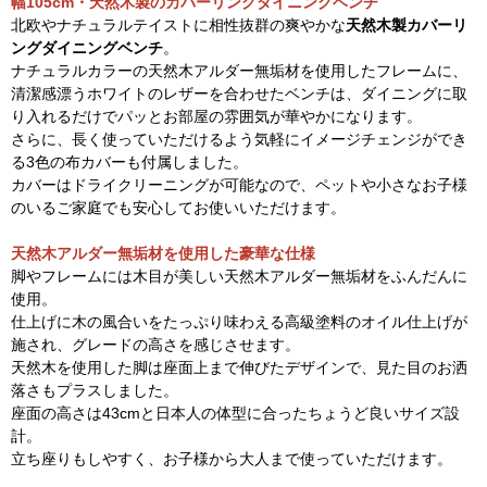
幅105cm・天然木製のカバーリングダイニングベンチ
北欧やナチュラルテイストに相性抜群の爽やかな
天然木製カバーリ
ングダイニングベンチ
。
ナチュラルカラーの天然木アルダー無垢材を使用したフレームに、
清潔感漂うホワイトのレザーを合わせたベンチは、ダイニングに取
り入れるだけでパッとお部屋の雰囲気が華やかになります。
さらに、長く使っていただけるよう気軽にイメージチェンジができ
る3色の布カバーも付属しました。
カバーはドライクリーニングが可能なので、ペットや小さなお子様
のいるご家庭でも安心してお使いいただけます。
天然木アルダー無垢材を使用した豪華な仕様
脚やフレームには木目が美しい天然木アルダー無垢材をふんだんに
使用。
仕上げに木の風合いをたっぷり味わえる高級塗料のオイル仕上げが
施され、グレードの高さを感じさせます。
天然木を使用した脚は座面上まで伸びたデザインで、見た目のお洒
落さもプラスしました。
座面の高さは43cmと日本人の体型に合ったちょうど良いサイズ設
計。
立ち座りもしやすく、お子様から大人まで使っていただけます。