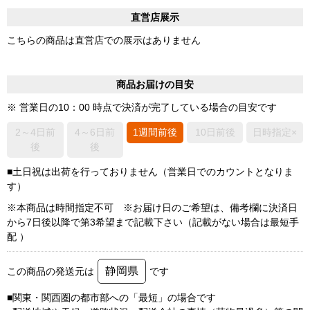
直営店展示
こちらの商品は直営店での展示はありません
商品お届けの目安
※ 営業日の10：00 時点で決済が完了している場合の目安です
2～4日前
4～6日前
1週間前後
10日前後
日時指定×
後
後
■土日祝は出荷を行っておりません（営業日でのカウントとなりま
す）
※本商品は時間指定不可 ※お届け日のご希望は、備考欄に決済日
から7日後以降で第3希望まで記載下さい（記載がない場合は最短手
配 ）
静岡県
この商品の発送元は
です
■関東・関西圏の都市部への「最短」の場合です