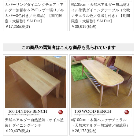
カバーリングダイニングチェア（ア
幅135cm・天然木アルダー無垢材オ
ルダー無垢材＆PVCレザー張り／布
イル塗装ダイニングテーブル（北欧
カバー3色付き／完成品）【期間限
ナチュラル色／引出し付き）【期間
定・大幅割引SALE中】
限定・大幅割引SALE中】
￥17,255(税抜)
￥38,619(税抜)
この商品の閲覧者はこんな商品も見られています
天然木アルダー自然塗装（オイル塗
幅100cm・木製ベンチナチュラル
装）ダイニングベンチ
（天然木アルダー無垢材／完成品）
￥20,437(税抜)
￥26,173(税抜)