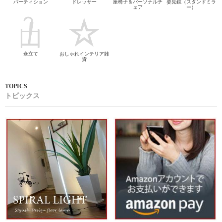
パーティション
ドレッサー
座椅子＆パーソナルチ
姿見鏡（スタンドミラ
ェア
ー）
傘立て
おしゃれインテリア雑
貨
トピックス