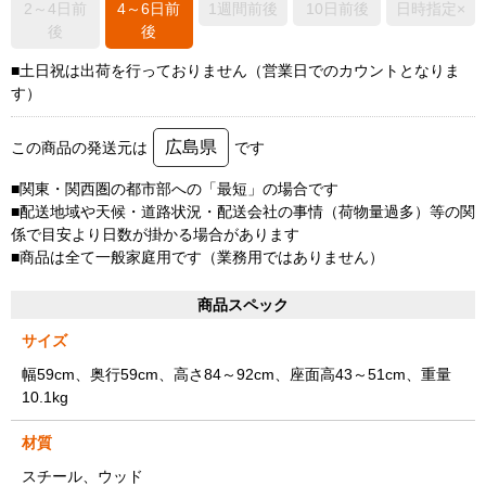
2～4日前
4～6日前
1週間前後
10日前後
日時指定×
後
後
■土日祝は出荷を行っておりません（営業日でのカウントとなりま
す）
広島県
この商品の発送元は
です
■関東・関西圏の都市部への「最短」の場合です
■配送地域や天候・道路状況・配送会社の事情（荷物量過多）等の関
係で目安より日数が掛かる場合があります
■商品は全て一般家庭用です（業務用ではありません）
商品スペック
サイズ
幅59cm、奥行59cm、高さ84～92cm、座面高43～51cm、重量
10.1kg
材質
スチール、ウッド