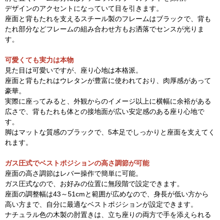
デザインのアクセントになっていて目を引きます。
座面と背もたれを支えるスチール製のフレームはブラックで、背も
たれ部分などフレームの組み合わせ方もお洒落でセンスが光りま
す。
可愛くても実力は本物
見た目は可愛いですが、座り心地は本格派。
座面と背もたれはウレタンが豊富に使われており、肉厚感があって
豪華。
実際に座ってみると、外観からのイメージ以上に横幅に余裕がある
広さで、背もたれも体との接地面が広い安定感のある座り心地で
す。
脚はマットな質感のブラックで、5本足でしっかりと座面を支えてく
れます。
ガス圧式でベストポジションの高さ調節が可能
座面の高さ調節はレバー操作で簡単に可能。
ガス圧式なので、お好みの位置に無段階で設定できます。
座面の調整幅は43～51cmと範囲が広めなので、身長が低い方から
高い方まで、自分に最適なベストポジションが設定できます。
ナチュラル色の木製の肘置きは、立ち座りの両方で手を添えられる