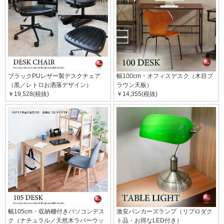
ブラックPUレザー製デスクチェア
幅100cm・オフィスデスク（木目ブ
（黒／レトロお洒落デザイン）
ラウン天板）
￥19,528(税抜)
￥14,355(税抜)
幅105cm・収納棚付きパソコンデス
激安バンカーズランプ（リプロダク
ク（ナチュラル／天然木ラバーウッ
ト品・お得なLED付き）