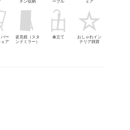
ア
チン収納
ーブル
ェア
＆パー
姿見鏡（スタ
傘立て
おしゃれイン
チェア
ンドミラー）
テリア雑貨