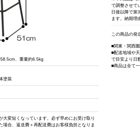
で調整させて
日後以降で第
ます。納期理
この商品の発
■関東・関西
■配送地域や
で目安より日
8.5cm、重量約6.5kg
■商品は全て
粉体塗装
が大変短くなっています。必ず早めにお受け取り
た場合、返送費＋再配送費はお客様負担となりま