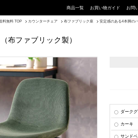
商品一覧
お買い物ガイド
お問
料無料 TOP
カウンターチェア
布ファブリック座
安定感のある4本脚の
ア（布ファブリック製）
ダークグ
カーキ
サンドベ