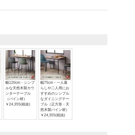
幅120cm・シンプ
幅75cm・一人暮
ルな天然木製カウ
らしや二人用にお
ンターテーブル
すすめのシンプル
（パイン材）
なダイニングテー
￥24,355(税抜)
ブル（正方形・天
然木製パイン材）
￥24,355(税抜)