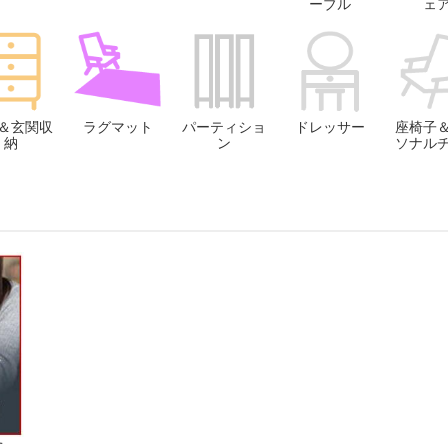
ーブル
ェ
＆玄関収
ラグマット
パーティショ
ドレッサー
座椅子
納
ン
ソナル
に、