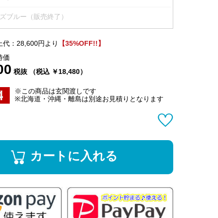
ズブルー（販売終了）
代：28,600円より
【35%OFF!!】
特価
00
税抜 （税込 ￥18,480）
※この商品は玄関渡しです
※北海道・沖縄・離島は別途お見積りとなります
カートに入れる