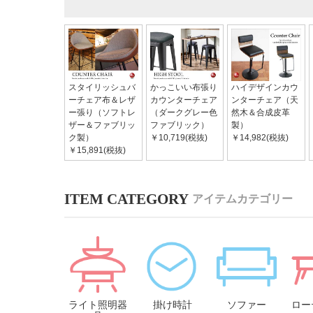
スタイリッシュバ
かっこいい布張り
ハイデザインカウ
ーチェア布＆レザ
カウンターチェア
ンターチェア（天
ー張り（ソフトレ
（ダークグレー色
然木＆合成皮革
ザー＆ファブリッ
ファブリック）
製）
ク製）
￥10,719(税抜)
￥14,982(税抜)
￥15,891(税抜)
アイテムカテゴリー
ライト照明器
掛け時計
ソファー
ロー