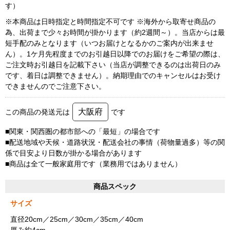
す）
※本商品は日時指定と時間指定不可です ※海外から取寄せ商品の
為、出荷まで少々お時間が掛かります（約2週間～）。当店からは最
短手配のみとなります（いつお届けとなるかのご案内が出来ませ
ん）。1ケ月先程度までのお引越日以降でのお届けをご希望の際は、
ご注文時お引越日を記載下さい（当店が調整できるのは出荷日のみ
です、着日は調整できません）。納期理由でのキャンセルはお受け
できませんのでご注意下さい。
大阪府
この商品の発送元は
です
■関東・関西圏の都市部への「最短」の場合です
■配送地域や天候・道路状況・配送会社の事情（荷物量過多）等の関
係で目安より日数が掛かる場合があります
■商品は全て一般家庭用です（業務用ではありません）
商品スペック
サイズ
直径20cm／25cm／30cm／35cm／40cm
厚み約4cm