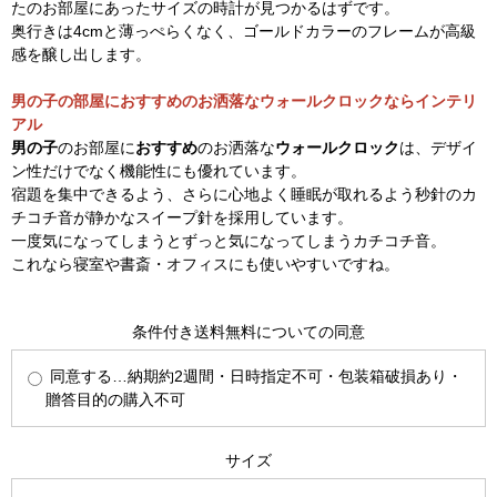
たのお部屋にあったサイズの時計が見つかるはずです。
奥行きは4cmと薄っぺらくなく、ゴールドカラーのフレームが高級
感を醸し出します。
男の子の部屋におすすめのお洒落なウォールクロックならインテリ
アル
男の子
のお部屋に
おすすめ
のお洒落な
ウォールクロック
は、デザイ
ン性だけでなく機能性にも優れています。
宿題を集中できるよう、さらに心地よく睡眠が取れるよう秒針のカ
チコチ音が静かなスイープ針を採用しています。
一度気になってしまうとずっと気になってしまうカチコチ音。
これなら寝室や書斎・オフィスにも使いやすいですね。
条件付き送料無料についての同意
同意する…納期約2週間・日時指定不可・包装箱破損あり・
贈答目的の購入不可
サイズ