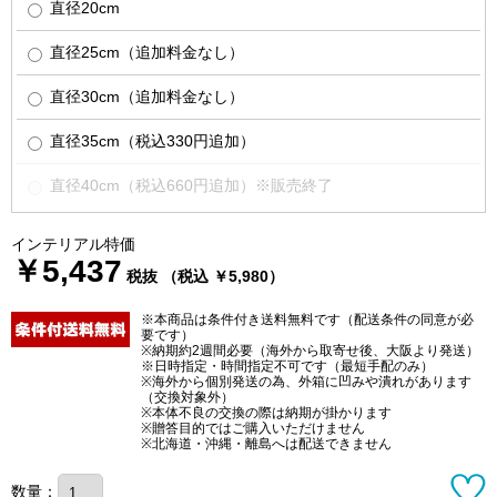
直径20cm
直径25cm（追加料金なし）
直径30cm（追加料金なし）
直径35cm（税込330円追加）
直径40cm（税込660円追加）※販売終了
インテリアル特価
￥5,437
税抜 （税込 ￥5,980）
※本商品は条件付き送料無料です（配送条件の同意が必
要です）
※納期約2週間必要（海外から取寄せ後、大阪より発送）
※日時指定・時間指定不可です（最短手配のみ）
※海外から個別発送の為、外箱に凹みや潰れがあります
（交換対象外）
※本体不良の交換の際は納期が掛かります
※贈答目的ではご購入いただけません
※北海道・沖縄・離島へは配送できません
数量：