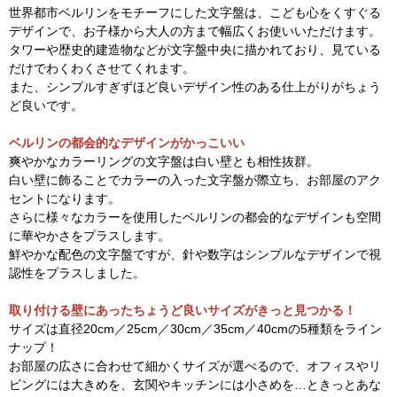
世界都市ベルリンをモチーフにした文字盤は、こども心をくすぐる
デザインで、お子様から大人の方まで幅広くお使いいただけます。
タワーや歴史的建造物などが文字盤中央に描かれており、見ている
だけでわくわくさせてくれます。
また、シンプルすぎずほど良いデザイン性のある仕上がりがちょう
ど良いです。
ベルリンの都会的なデザインがかっこいい
爽やかなカラーリングの文字盤は白い壁とも相性抜群。
白い壁に飾ることでカラーの入った文字盤が際立ち、お部屋のアク
セントになります。
さらに様々なカラーを使用したベルリンの都会的なデザインも空間
に華やかさをプラスします。
鮮やかな配色の文字盤ですが、針や数字はシンプルなデザインで視
認性をプラスしました。
取り付ける壁にあったちょうど良いサイズがきっと見つかる！
サイズは直径20cm／25cm／30cm／35cm／40cmの5種類をライン
ナップ！
お部屋の広さに合わせて細かくサイズが選べるので、オフィスやリ
ビングには大きめを、玄関やキッチンには小さめを…ときっとあな