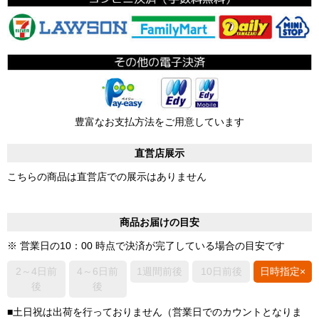
豊富なお支払方法をご用意しています
直営店展示
こちらの商品は直営店での展示はありません
商品お届けの目安
※ 営業日の10：00 時点で決済が完了している場合の目安です
2～4日前
4～6日前
1週間前後
10日前後
日時指定×
後
後
■土日祝は出荷を行っておりません（営業日でのカウントとなりま