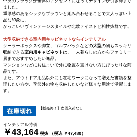
中央のブラックが全体のアクセントになってデザインが引き締まり
ました。
重厚感のあるシックなブラウンと組み合わせることで大人っぽい上
品な印象に。
かっこいいヴィンテージスタイルや北欧テイストと相性抜群です。
大型収納できる室内用キャビネットならインテリアル
クーラーボックスや脚立、ゴルフバックなどの
大型
の物もスッキリ
収納できる
室内用キャビネット
は、一人暮らしの方からファミリー
層までおすすめしたい逸品。
マンションなどにお住まいで外に物置を置けない方にぴったりな商
品です。
また、アウトドア用品以外にも在宅ワークになって増えた書類を整
理したい方や、季節外の物を収納したいなど様々な用途で活躍しま
す。
【販売終了】次回入荷なし
インテリアル特価
￥43,164
税抜 （税込 ￥47,480）