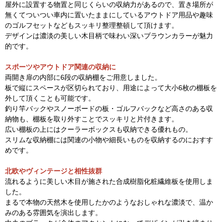
屋外に設置する物置と同じくらいの収納力があるので、置き場所が
無くてついつい車内に置いたままにしているアウトドア用品や趣味
のゴルフセットなどもスッキリ整理整頓して頂けます。
デザインは濃淡の美しい木目柄で味わい深いブラウンカラーが魅力
的です。
スポーツやアウトドア関連の収納に
両開き扉の内部に6段の収納棚をご用意しました。
板で縦にスペースが区切られており、用途によって大小6枚の棚板を
外して頂くことも可能です。
釣り竿バックやスノーボードの板・ゴルフバックなど高さのある収
納物も、棚板を取り外すことでスッキリと片付きます。
広い棚板の上にはクーラーボックスも収納できる優れもの。
スリムな収納棚には関連の小物や細長いものを収納するのにおすす
めです。
北欧やヴィンテージと相性抜群
流れるように美しい木目が施された合成樹脂化粧繊維板を使用しま
した。
まるで本物の天然木を使用したかのようなおしゃれな濃淡で、温か
みのある雰囲気を演出します。