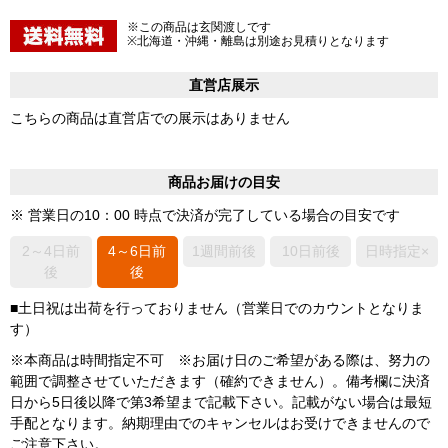
※この商品は玄関渡しです
※北海道・沖縄・離島は別途お見積りとなります
直営店展示
こちらの商品は直営店での展示はありません
商品お届けの目安
※ 営業日の10：00 時点で決済が完了している場合の目安です
2～4日前
4～6日前
1週間前後
10日前後
日時指定×
後
後
■土日祝は出荷を行っておりません（営業日でのカウントとなりま
す）
※本商品は時間指定不可 ※お届け日のご希望がある際は、努力の
範囲で調整させていただきます（確約できません）。備考欄に決済
日から5日後以降で第3希望まで記載下さい。記載がない場合は最短
手配となります。納期理由でのキャンセルはお受けできませんので
ご注意下さい。