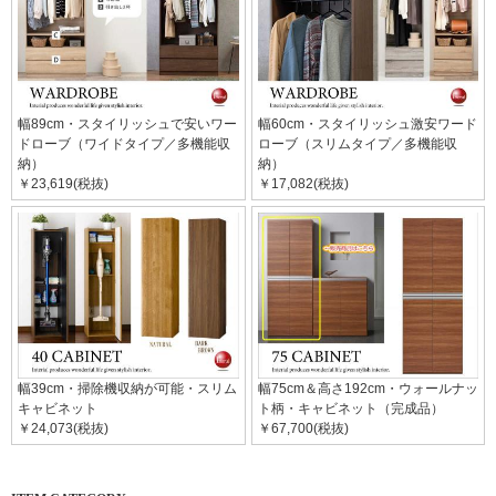
幅89cm・スタイリッシュで安いワー
幅60cm・スタイリッシュ激安ワード
ドローブ（ワイドタイプ／多機能収
ローブ（スリムタイプ／多機能収
納）
納）
￥23,619(税抜)
￥17,082(税抜)
幅39cm・掃除機収納が可能・スリム
幅75cm＆高さ192cm・ウォールナッ
キャビネット
ト柄・キャビネット（完成品）
￥24,073(税抜)
￥67,700(税抜)