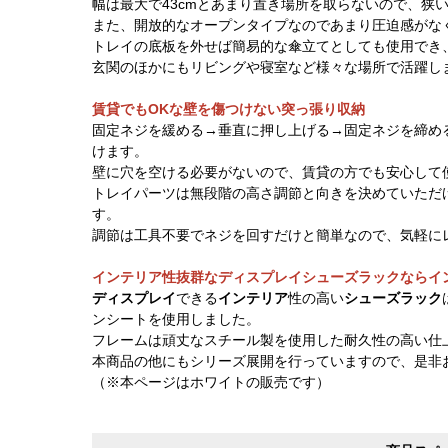
幅は最大で43cmとあまり置き場所を取らないので、狭
また、開放的なオープンタイプなのであまり圧迫感がな
トレイの底板を外せば簡易的な傘立てとしても使用でき
玄関のほかにもリビングや寝室など様々な場所で活躍し
賃貸でもOKな壁を傷つけない突っ張り収納
固定ネジを緩める→垂直に押し上げる→固定ネジを締め
けます。
壁に穴を空ける必要がないので、賃貸の方でも安心して
トレイパーツは無段階の高さ調節と向きを決めていただ
す。
調節は工具不要でネジを回すだけと簡単なので、気軽に
インテリア性抜群なディスプレイシューズラックならイ
ディスプレイ
できる
インテリア
性の高い
シューズラック
ンシートを使用しました。
フレームは頑丈なスチール製を使用した耐久性の高い仕
本商品の他にもシリーズ展開を行っていますので、是非
（※本ページはホワイトの販売です）