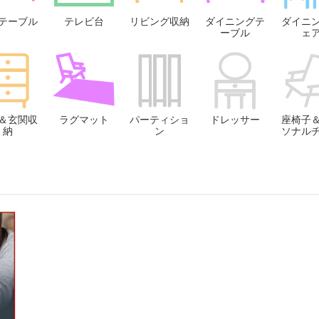
テーブル
テレビ台
リビング収納
ダイニングテ
ダイニ
ーブル
ェ
＆玄関収
ラグマット
パーティショ
ドレッサー
座椅子
納
ン
ソナル