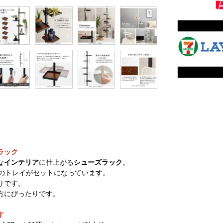
ラック
な
インテリア
に仕上がる
シューズラック
。
つのトレイがセットになっています。
りです。
方にぴったりです。
す