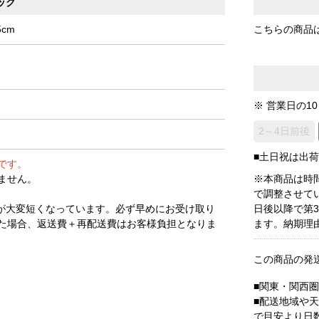
ック
cm
こちらの商品
※ 営業日の1
2～4日前後
■土日祝は出
です。
ません。
※本商品は時
で調整させて
が大変短くなっています。必ず早めにお受け取り
日後以降で第
た場合、返送費＋再配送費はお客様負担となりま
ます。納期理
この商品の発
■関東・関西
■配送地域や
で目安より日