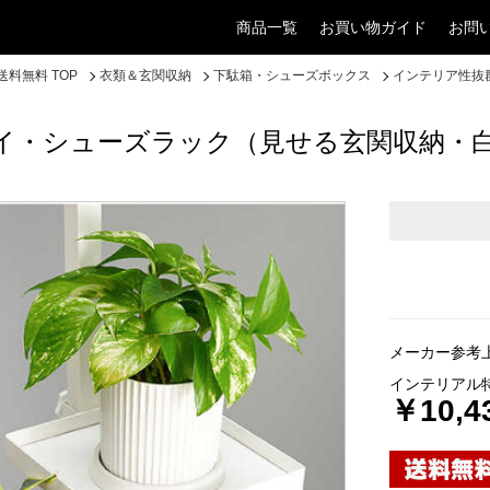
商品一覧
お買い物ガイド
お問
料無料 TOP
衣類＆玄関収納
下駄箱・シューズボックス
インテリア性抜
イ・シューズラック（見せる玄関収納・
メーカー参考上
インテリアル
￥10,4