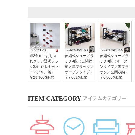
幅26cm・おしゃ
伸縮式シューズラ
伸縮式シューズラ
れクリア透明ラッ
ック4段（玄関収
ック3段（オープ
ク3段（2個セット
納／黒ブラック／
ンタイプ／黒ブラ
／アクリル製）
オープンタイプ）
ック／玄関収納）
￥28,900(税抜)
￥7,082(税抜)
￥6,800(税抜)
アイテムカテゴリー