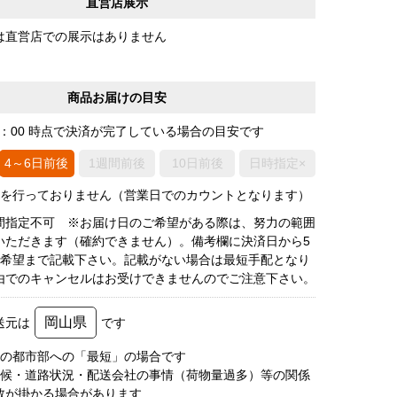
直営店展示
は直営店での展示はありません
商品お届けの目安
0：00 時点で決済が完了している場合の目安です
4～6日前後
1週間前後
10日前後
日時指定×
荷を行っておりません（営業日でのカウントとなります）
間指定不可 ※お届け日のご希望がある際は、努力の範囲
いただきます（確約できません）。備考欄に決済日から5
3希望まで記載下さい。記載がない場合は最短手配となり
由でのキャンセルはお受けできませんのでご注意下さい。
岡山県
送元は
です
圏の都市部への「最短」の場合です
天候・道路状況・配送会社の事情（荷物量過多）等の関係
数が掛かる場合があります