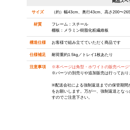
商品スペ
サイズ
（約）幅43cm、奥行43cm、高さ200〜265
材質
フレーム：スチール
棚板：メラミン樹脂化粧繊維板
構造仕様
お客様で組み立てていただく商品です
仕様補足
耐荷重約1.5kg／トレイ1枚あたり
注意事項
※本ページは角型・ホワイトの販売ページ
※パーツの別売りや追加販売は行っており
※配送会社による強制返送までの保管期間
をお願いします。万が一、強制返送となっ
すのでご注意下さい。