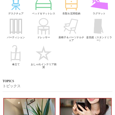
デスクチェア
ベッド＆マットレス
衣類＆玄関収納
ラグマット
パーティション
ドレッサー
座椅子＆パーソナルチ
姿見鏡（スタンドミラ
ェア
ー）
傘立て
おしゃれインテリア雑
貨
トピックス