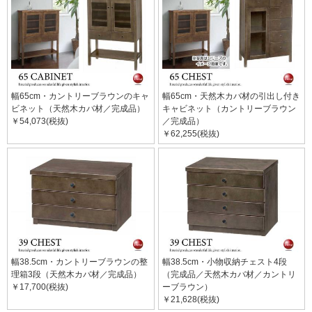
幅65cm・カントリーブラウンのキャ
幅65cm・天然木カバ材の引出し付き
ビネット（天然木カバ材／完成品）
キャビネット（カントリーブラウン
￥54,073(税抜)
／完成品）
￥62,255(税抜)
幅38.5cm・カントリーブラウンの整
幅38.5cm・小物収納チェスト4段
理箱3段（天然木カバ材／完成品）
（完成品／天然木カバ材／カントリ
￥17,700(税抜)
ーブラウン）
￥21,628(税抜)