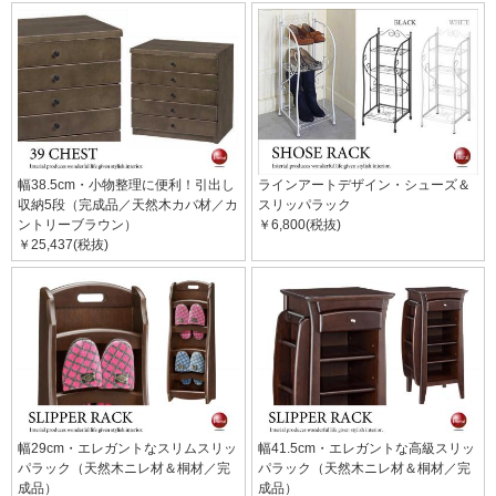
幅38.5cm・小物整理に便利！引出し
ラインアートデザイン・シューズ＆
収納5段（完成品／天然木カバ材／カ
スリッパラック
ントリーブラウン）
￥6,800(税抜)
￥25,437(税抜)
幅29cm・エレガントなスリムスリッ
幅41.5cm・エレガントな高級スリッ
パラック（天然木ニレ材＆桐材／完
パラック（天然木ニレ材＆桐材／完
成品）
成品）