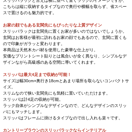
スリッパラックと言えば横に並べて置くラックのイメージですが、
こちらは縦に収納するタイプなので奥行や横幅を取らず、省スペー
スで置けるのも魅力的です。
お家の顔でもある玄関先にもぴったりな上質デザイン
スリッパラックは玄関先に置くお家が多いのではないでしょうか。
玄関はお客様が最初に訪れるお家の顔でもあるので、玄関に置くも
ので印象がガラッと変わります。
本商品は天然木カバ材を使用した豪華な仕上がり。
安価なプリントシート貼りとは風合いが全く異なり、シンプルなデ
ザインながら高級感のある空間に導いてくれます。
スリッパは最大4足まで収納が可能！
サイズは幅30cm×奥行き18cmとあまり場所を取らないコンパクトサ
イズ。
スリムなので狭い玄関先にも気軽に置いていただけます。
スリッパは計4足の収納が可能。
ラック自体がシンプルなデザインなので、どんなデザインのスリッ
パにもマッチします。
スリッパはフレームに掛けるタイプなので出し入れも楽々です。
カントリーブラウンのスリッパラックならインテリアル