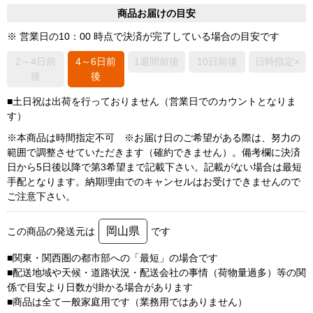
商品お届けの目安
※ 営業日の10：00 時点で決済が完了している場合の目安です
2～4日前
4～6日前
1週間前後
10日前後
日時指定×
後
後
■土日祝は出荷を行っておりません（営業日でのカウントとなりま
す）
※本商品は時間指定不可 ※お届け日のご希望がある際は、努力の
範囲で調整させていただきます（確約できません）。備考欄に決済
日から5日後以降で第3希望まで記載下さい。記載がない場合は最短
手配となります。納期理由でのキャンセルはお受けできませんので
ご注意下さい。
岡山県
この商品の発送元は
です
■関東・関西圏の都市部への「最短」の場合です
■配送地域や天候・道路状況・配送会社の事情（荷物量過多）等の関
係で目安より日数が掛かる場合があります
■商品は全て一般家庭用です（業務用ではありません）