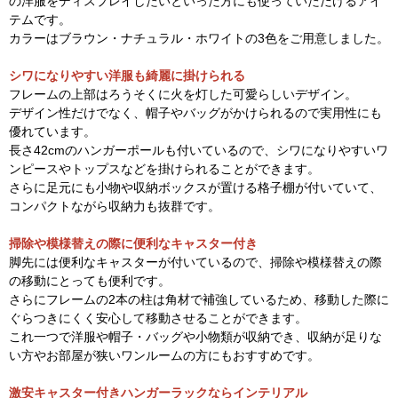
の洋服をディスプレイしたいといった方にも使っていただけるアイ
テムです。
カラーはブラウン・ナチュラル・ホワイトの3色をご用意しました。
シワになりやすい洋服も綺麗に掛けられる
フレームの上部はろうそくに火を灯した可愛らしいデザイン。
デザイン性だけでなく、帽子やバッグがかけられるので実用性にも
優れています。
長さ42cmのハンガーポールも付いているので、シワになりやすいワ
ンピースやトップスなどを掛けられることができます。
さらに足元にも小物や収納ボックスが置ける格子棚が付いていて、
コンパクトながら収納力も抜群です。
掃除や模様替えの際に便利なキャスター付き
脚先には便利なキャスターが付いているので、掃除や模様替えの際
の移動にとっても便利です。
さらにフレームの2本の柱は角材で補強しているため、移動した際に
ぐらつきにくく安心して移動させることができます。
これ一つで洋服や帽子・バッグや小物類が収納でき、収納が足りな
い方やお部屋が狭いワンルームの方にもおすすめです。
激安キャスター付きハンガーラックならインテリアル