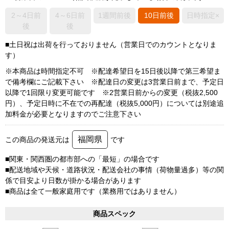
2～4日前
4～6日前
1週間前後
10日前後
日時指定×
後
後
■土日祝は出荷を行っておりません（営業日でのカウントとなりま
す）
※本商品は時間指定不可 ※配達希望日を15日後以降で第三希望ま
で備考欄にご記載下さい ※配達日の変更は3営業日前まで、予定日
以降で1回限り変更可能です ※2営業日前からの変更（税抜2,500
円）、予定日時に不在での再配達（税抜5,000円）については別途追
加料金が必要となりますのでご注意下さい
福岡県
この商品の発送元は
です
■関東・関西圏の都市部への「最短」の場合です
■配送地域や天候・道路状況・配送会社の事情（荷物量過多）等の関
係で目安より日数が掛かる場合があります
■商品は全て一般家庭用です（業務用ではありません）
商品スペック