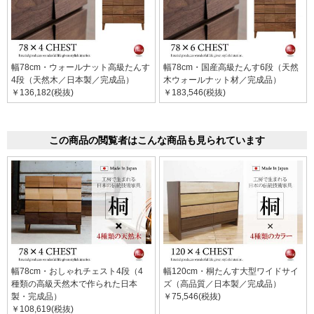
幅78cm・ウォールナット高級たんす
幅78cm・国産高級たんす6段（天然
4段（天然木／日本製／完成品）
木ウォールナット材／完成品）
￥136,182(税抜)
￥183,546(税抜)
この商品の閲覧者はこんな商品も見られています
幅78cm・おしゃれチェスト4段（4
幅120cm・桐たんす大型ワイドサイ
種類の高級天然木で作られた日本
ズ（高品質／日本製／完成品）
製・完成品）
￥75,546(税抜)
￥108,619(税抜)