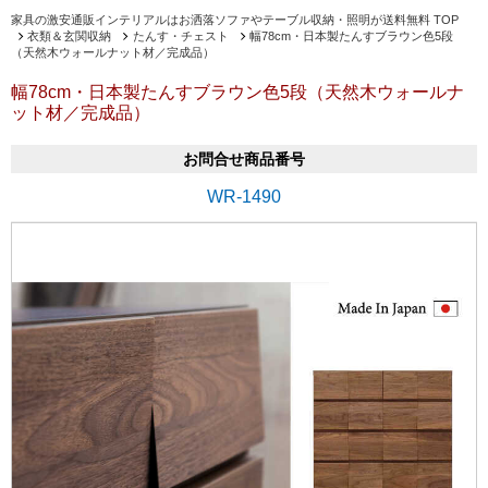
家具の激安通販インテリアルはお洒落ソファやテーブル収納・照明が送料無料 TOP
衣類＆玄関収納
たんす・チェスト
幅78cm・日本製たんすブラウン色5段
（天然木ウォールナット材／完成品）
幅78cm・日本製たんすブラウン色5段（天然木ウォールナ
ット材／完成品）
お問合せ商品番号
WR-1490