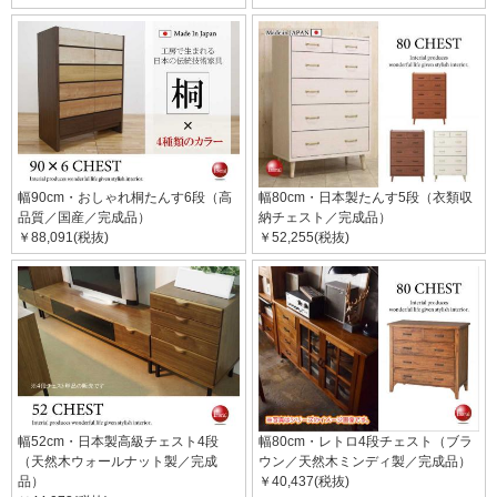
幅90cm・おしゃれ桐たんす6段（高
幅80cm・日本製たんす5段（衣類収
品質／国産／完成品）
納チェスト／完成品）
￥88,091(税抜)
￥52,255(税抜)
幅52cm・日本製高級チェスト4段
幅80cm・レトロ4段チェスト（ブラ
（天然木ウォールナット製／完成
ウン／天然木ミンディ製／完成品）
品）
￥40,437(税抜)