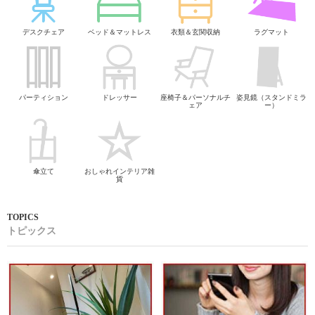
デスクチェア
ベッド＆マットレス
衣類＆玄関収納
ラグマット
パーティション
ドレッサー
座椅子＆パーソナルチ
姿見鏡（スタンドミラ
ェア
ー）
傘立て
おしゃれインテリア雑
貨
トピックス