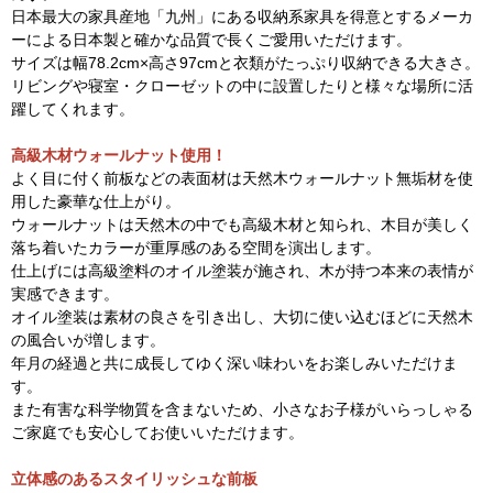
日本最大の家具産地「九州」にある収納系家具を得意とするメーカ
ーによる日本製と確かな品質で長くご愛用いただけます。
サイズは幅78.2cm×高さ97cmと衣類がたっぷり収納できる大きさ。
リビングや寝室・クローゼットの中に設置したりと様々な場所に活
躍してくれます。
高級木材ウォールナット使用！
よく目に付く前板などの表面材は天然木ウォールナット無垢材を使
用した豪華な仕上がり。
ウォールナットは天然木の中でも高級木材と知られ、木目が美しく
落ち着いたカラーが重厚感のある空間を演出します。
仕上げには高級塗料のオイル塗装が施され、木が持つ本来の表情が
実感できます。
オイル塗装は素材の良さを引き出し、大切に使い込むほどに天然木
の風合いが増します。
年月の経過と共に成長してゆく深い味わいをお楽しみいただけま
す。
また有害な科学物質を含まないため、小さなお子様がいらっしゃる
ご家庭でも安心してお使いいただけます。
立体感のあるスタイリッシュな前板