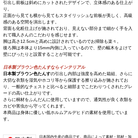
引出し前板は斜めにカットされたデザインで、立体感のある仕上が
り。
正面から見ても横から見てもスタイリッシュな前板が美しく、高級
感のある空間を演出します。
背面も化粧仕上げが施されており、見えない部分まで細かく手を入
れて職人さんのこだわりを感じせます。
脚は高さ12.5cmと高めに設計されているのでお掃除も楽々。
後ろ脚は本体より15mm内側に入っているので、壁の幅木をよけて
壁にぴったりと設置することが可能です。
日本製ブラウン色たんすならインテリアル
日本製ブラウン色たんす
の引出し内部は強度を高めた箱組、さらに
大切な衣類を湿気やホコリ等から保護する擦り込みが施されてお
り、一般的なチェストと比べると細部までこだわりつくされたグレ
ードの高い仕上がりです。
さらに桐材をふんだんに使用していますので、通気性が良く衣類を
カビや害虫から守ってくれます。
本商品は身体に優しい低ホルムアルデヒドの素材を使用していま
す。
日本国内生産の商品です。商品によって素材・部材・加