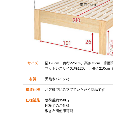
サイズ
幅120cm、奥行225cm、高さ73cm、床面高
マットレスサイズ:幅120cm、長さ210c
材質
天然木パイン材
構造仕様
お客様で組み立てていただく商品です
仕様補足
耐荷重約350kg
床板すのこ仕様
敷き布団使用可能