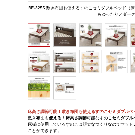
BE-3255 敷き布団も使えるすのこセミダブルベッド
もゆったり／ダー
床高さ調節可能！敷き布団も使えるすのこセミダブルベ
敷き
布団
も
使える
！
床高さ調節
可能なすのこ
セミダブル
床板に使用しているすのこは頑丈なつくりなのでマット
ことができます。