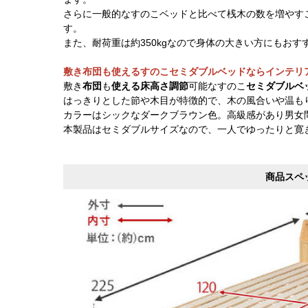
さらに一般的なすのこベッドと比べて桟木の数を増やす
す。
また、耐荷重は約350kgなので身体の大きい方にもおす
敷き布団も使えるすのこセミダブルベッドならインテリ
敷き
布団
も
使える床高さ調節
可能なすのこ
セミダブルベ
はっきりとした節や木目が特徴的で、木の風合いや温も
カラーはシックなダークブラウン色。高級感があり男女
本製品はセミダブルサイズなので、一人でゆったりと寛
商品スペ