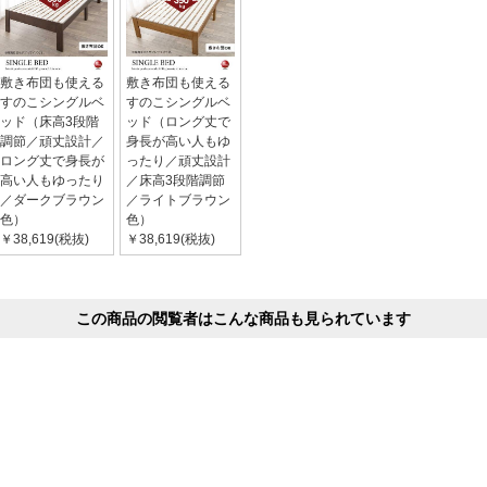
敷き布団も使える
敷き布団も使える
すのこシングルベ
すのこシングルベ
ッド（床高3段階
ッド（ロング丈で
調節／頑丈設計／
身長が高い人もゆ
ロング丈で身長が
ったり／頑丈設計
高い人もゆったり
／床高3段階調節
／ダークブラウン
／ライトブラウン
色）
色）
￥38,619(税抜)
￥38,619(税抜)
この商品の閲覧者はこんな商品も見られています