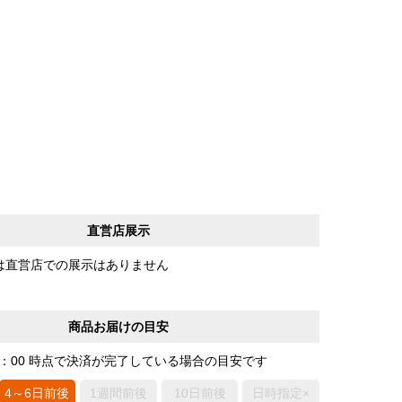
直営店展示
は直営店での展示はありません
商品お届けの目安
0：00 時点で決済が完了している場合の目安です
4～6日前後
1週間前後
10日前後
日時指定×