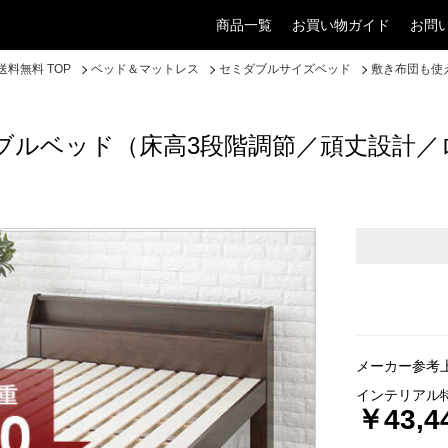
商品一覧
お買い物ガイド
お問
料無料 TOP
ベッド＆マットレス
セミダブルサイズベッド
敷き布団も使
ブルベッド（床高3段階調節／頑丈設計／
メーカー参考上
インテリアル
￥43,4