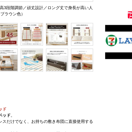
（床高3段階調節／頑丈設計／ロング丈で身長が高い人
クブラウン色）
ッド
ベッド
。
レスだけでなく、お持ちの敷き布団に直接使用する