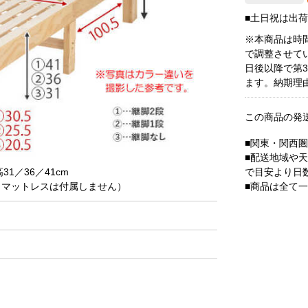
■土日祝は出
※本商品は時
で調整させて
日後以降で第
ます。納期理
この商品の発
■関東・関西
■配送地域や
で目安より日
31／36／41cm
■商品は全て
m（マットレスは付属しません）