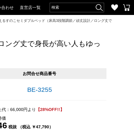
い合わせ
直営店一覧
えるすのこセミダブルベッド（床高3段階調節／頑丈設計／ロング丈で
ロング丈で身長が高い人もゆっ
お問合せ商品番号
BE-3255
代：66,000円より
【28%OFF!!】
特価
46
税抜 （税込 ￥47,790）