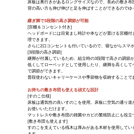
床板は奥行きがあるロングサイズなので、長めの敷き布
背の高い方も伸び伸びと足を伸ばすことができるのでゆ
継ぎ脚で3段階の高さ調節が可能
[宮棚＆コンセント付き]
ヘッドボードには目覚まし時計や本などが置ける宮棚付
理できます。
さらに2口コンセントも付いているので、寝ながらスマ
[3段階の高さ調節]
継脚が付属しているため、組立時の3段階で高さの調節
低くしてローベッドとして使用したり、継脚を高くして
で調節ができます。
普段使わないキャリーケースや季節物を収納することで
お持ちの敷き布団も使える頑丈な設計
[すのこ仕様]
床板は通気性の良いすのこを使用。床板に空気の通り道
お使いいただけます。
マットレスや敷き布団の雑菌やカビの繁殖防止にも役立
[敷き布団も使えます]
すのこを支えている桟木は厚みがある木材を使用してい
ます。