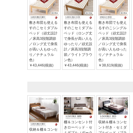
敷き布団も使える
敷き布団も使える
敷き布団でも使え
すのこセミダブル
すのこセミダブル
るすのこシングル
ベッド（頑丈設計
ベッド（ロング丈
ベッド（頑丈設計
／床高3段階調節
で身長が高い人も
／床高3段階調節
／ロング丈で身長
ゆったり／頑丈設
／ロング丈で身長
が高い人もゆった
計／床高3段階調
が高い人もゆった
り／ナチュラル
節／ライトブラウ
り／ナチュラル
色）
ン色）
色）
￥43,446(税抜)
￥43,446(税抜)
￥38,619(税抜)
棚＆コンセント付
収納＆棚＆コンセ
きローベッド・セ
ント付き・セミダ
収納＆棚＆コンセ
ミダブル（ダーク
ブルベッド（ブラ