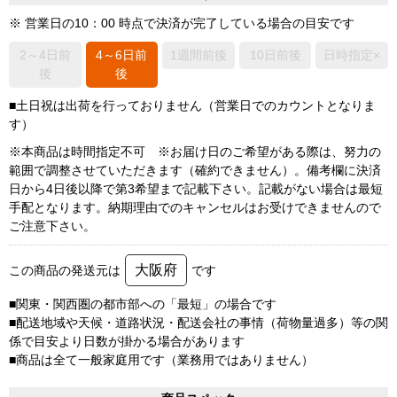
※ 営業日の10：00 時点で決済が完了している場合の目安です
2～4日前
4～6日前
1週間前後
10日前後
日時指定×
後
後
■土日祝は出荷を行っておりません（営業日でのカウントとなりま
す）
※本商品は時間指定不可 ※お届け日のご希望がある際は、努力の
範囲で調整させていただきます（確約できません）。備考欄に決済
日から4日後以降で第3希望まで記載下さい。記載がない場合は最短
手配となります。納期理由でのキャンセルはお受けできませんので
ご注意下さい。
大阪府
この商品の発送元は
です
■関東・関西圏の都市部への「最短」の場合です
■配送地域や天候・道路状況・配送会社の事情（荷物量過多）等の関
係で目安より日数が掛かる場合があります
■商品は全て一般家庭用です（業務用ではありません）