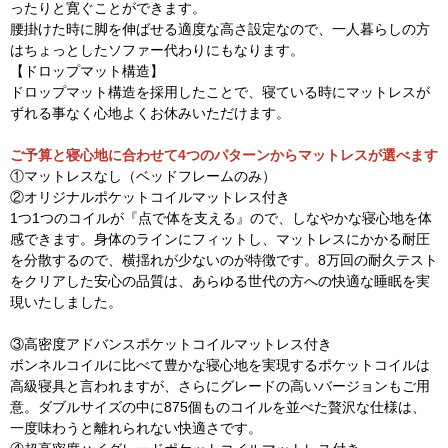
ったりと寛ぐことができます。
腰掛けた時に脚を伸ばせる適度な高さ設定なので、一人暮らしの方
はちょっとしたソファー代わりにもなります。
【ドロップマット構造】
ドロップマット構造を採用したことで、寝ている時にマットレスが
ずれる事なく心地よくお休みいただけます。
ご予算と寝心地に合わせて4つのパターンからマットレスが選べます
①マットレスなし（ベッドフレームのみ）
②オリジナルポケットコイルマットレス付き
1つ1つのコイルが『点で体を支える』ので、しなやかな寝心地を体
感できます。身体のラインにフィットし、マットレスにかかる耐圧
を分散するので、横揺れが少ないのが特徴です。8万回の耐久テスト
をクリアした安心の品質は、あらゆる世代の方への快適な睡眠を実
現いたしました。
③高密度アドバンスポケットコイルマットレス付き
ボンネルコイルに比べて豊かな寝心地を実現するポケットコイルは
高級寝具と言われますが、さらにグレードの高いバージョンもご用
意。ダブルサイズの中に875個ものコイルを並べた贅沢な仕様は、
一度味わうと離れられない快適さです。